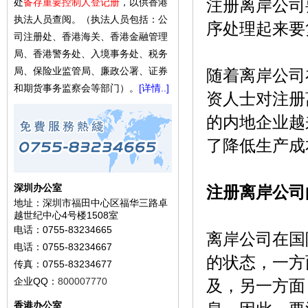
注册离岸公司
处
备存重要控制人登记册
，以供香港
执法人员查阅。（执法人员包括：公
序处理起来要
司注册处、香港海关、香港金融管理
局、香港警务处、入境事务处、税务
局、保险业监管局、廉政公署、证券
随着离岸公司
和期货事务监察会等部门）。
[详情..]
资人士对注册
的内地企业越
了降低生产成
深圳办公室
注册离岸公司
地址：深圳市福田中心区福华三路卓
越世纪中心4号楼1508室
电话：0755-83234665
离岸公司在国
电话：0755-83234667
的状态，一方
传真：0755-83234677
企业QQ：
800007770
及，另一方面
香港办公室