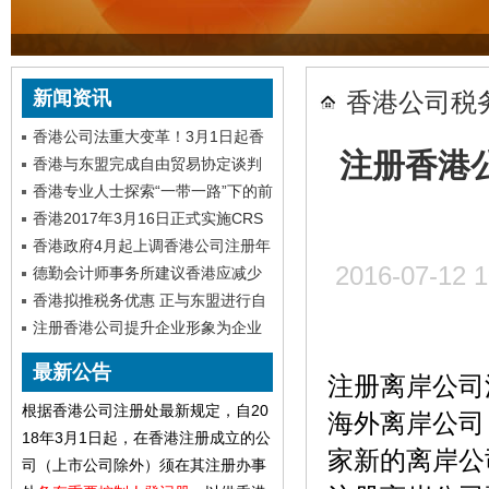
新闻资讯
香港公司税
香港公司法重大变革！3月1日起香
注册香港
港公司须备存重要控制人登记册
香港与东盟完成自由贸易协定谈判
香港专业人士探索“一带一路”下的前
海机会
香港2017年3月16日正式实施CRS
香港公司不能再零申报了
香港政府4月起上调香港公司注册年
2016-07-12
审费用
德勤会计师事务所建议香港应减少
利得税以增强税务竞争力
香港拟推税务优惠 正与东盟进行自
由贸易协定谈判
注册香港公司提升企业形象为企业
快速发展铺平道路
最新公告
注册离岸公司
根据香港公司注册处最新规定，自20
海外离岸公司
18年3月1日起，在香港注册成立的公
家新的离岸公
司（上市公司除外）须在其注册办事