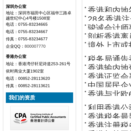
币！
深圳办公室
香港和内地
区别？
地址：深圳市福田中心区福华三路卓
28名香港
越世纪中心4号楼1508室
排第四议定
电话：0755-83234665
骏诚会计师
电话：0755-83234667
剖析香港离
传真：0755-83234677
境外上市或
企业QQ：
800007770
香港办公室
税务局通告
产
地址：香港湾仔轩尼诗道253-261号
香港输内地
依时商业大厦1902室
香港证监会
电话：00852-28113620
中国居民企
传真：00852-28113621
香港与北欧
我们的资质
利用香港公
香港税务最
香港注册税