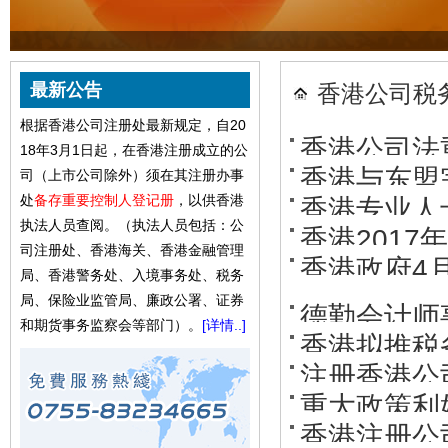
最新公告
香港公司税
根据香港公司注册处最新规定，自20
香港公司法
18年3月1日起，在香港注册成立的公
香港与东盟
司（上市公司除外）须在其注册办事
存重要控制
处
备存重要控制人登记册
，以供香港
香港专业人
执法人员查阅。（执法人员包括：公
香港2017
司注册处、香港海关、香港金融管理
香港政府4
局、香港警务处、入境事务处、税务
不能再零申
局、保险业监管局、廉政公署、证券
德勤会计师
和期货事务监察会等部门）。
[详情..]
香港拟推税
强税务竞争
注册香港公
定谈判
重大政策利
平道路
香港注册公